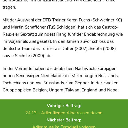
dem Adler beim inoffiziell als Jugend-WM geltenden Turnier
tragen.
Mit der Auswahl der DTB-Trainer Karen Fuchs (Schweriner KC)
und Martin Schafföner (TuS Schildgen) hat sich das Castrop-
Rauxeler Sextett zumindest Rang fünf der Endabrechnung wie
im Vorjahr als Ziel gesetzt. In den Jahren zuvor schloss das
deutsche Team das Turnier als Dritter (2007), Siebte (2008)
sowie Sechste (2009) ab.
In der Vorrunde haben die deutschen Nachwuchskorbjäger
neben Seriensieger Niederlande die Vertretungen Russlands,
Tschechiens und Weißrusslands zum Gegner. In der zweiten
Gruppe spielen Belgien, Ungarn, Taiwan, England und Nepal.
Vohriger Beitrag:
24:13 – Adler fliegen Albatrossen davon
Nächster Beitrag:
Adler muss im Fernduell vorlegen