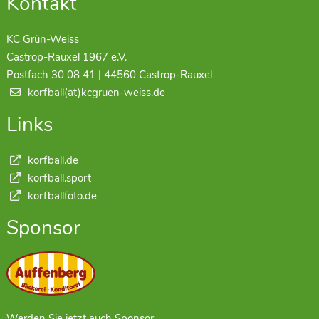
Kontakt
KC Grün-Weiss
Castrop-Rauxel 1967 e.V.
Postfach 30 08 41 | 44560 Castrop-Rauxel
korfball(at)kcgruen-weiss.de
Links
korfball.de
korfball.sport
korfballfoto.de
Sponsor
Werden Sie jetzt auch Sponsor.