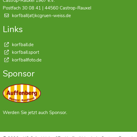
Castrop-Rauxel 1967 e.V.
Postfach 30 08 41 | 44560 Castrop-Rauxel
korfball(at)kcgruen-weiss.de
Links
korfball.de
korfball.sport
korfballfoto.de
Sponsor
Werden Sie jetzt auch Sponsor.