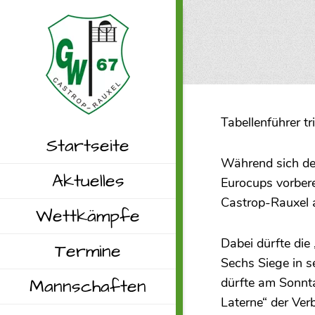
Tabellenführer t
Startseite
Während sich der
Aktuelles
Eurocups vorbere
Castrop-Rauxel 
Wettkämpfe
Dabei dürfte die
Termine
Sechs Siege in s
Mannschaften
dürfte am Sonnta
Laterne“ der Ver