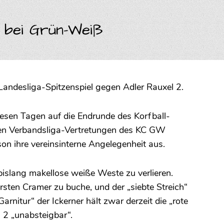
t bei Grün-Weiß
m Landesliga-Spitzenspiel gegen Adler Rauxel 2.
esen Tagen auf die Endrunde des Korfball-
eiden Verbandsliga-Vertretungen des KC GW
n ihre vereinsinterne Angelegenheit aus.
 bislang makellose weiße Weste zu verlieren.
sten Cramer zu buche, und der „siebte Streich“
itur“ der Ickerner hält zwar derzeit die „rote
 2 „unabsteigbar“.