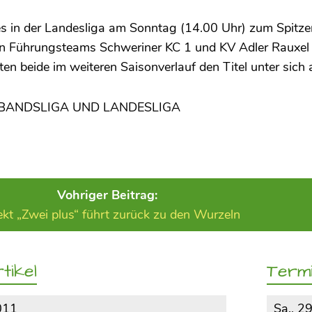
s in der Landesliga am Sonntag (14.00 Uhr) zum Spitze
ien Führungsteams Schweriner KC 1 und KV Adler Rauxel
ften beide im weiteren Saisonverlauf den Titel unter sic
BANDSLIGA UND LANDESLIGA
Vohriger Beitrag:
ekt „Zwei plus“ führt zurück zu den Wurzeln
tikel
Term
011
Sa., 2