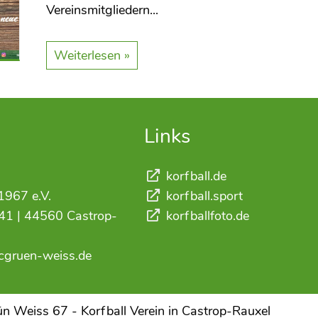
Vereinsmitgliedern...
Weiterlesen »
Links
korfball.de
1967 e.V.
korfball.sport
41 | 44560 Castrop-
korfballfoto.de
kcgruen-weiss.de
n Weiss 67 - Korfball Verein in Castrop-Rauxel