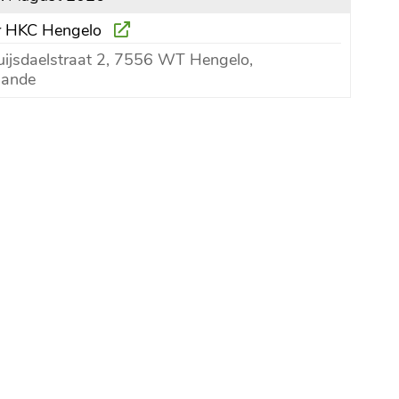
er HKC Hengelo
ijsdaelstraat 2, 7556 WT Hengelo,
lande