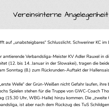
Vereinsinterne Angelegenhei
rifft auf „unabsteigbares“ Schlusslicht. Schweriner KC i
 amtierende Verbandsliga-Meister KV Adler Rauxel in di
itet (12. bis 14. Januar in der Slowakei), tragen die b
am Sonntag (8.) zum Rückrunden-Auftakt der Hallensaiso
 „erste Welle“ der Grün-Weißen nicht Gefahr laufen, ihre
echs Spielen stehen für die Truppe von GWC-Coach Thor
g (15.30 Uhr, WBG-Halle) hinzu kommen. Die „zweite Garn
bandsliga, ist aber nach dem Rückzug des TuS Schildgen