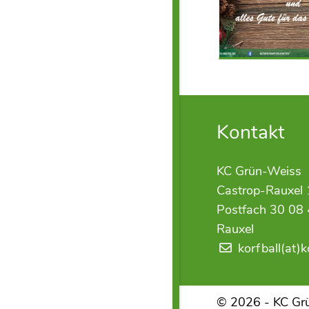
Kontakt
KC Grün-Weiss
Castrop-Rauxel 
Postfach 30 08 
Rauxel
korfball(at)
© 2026 - KC Grü