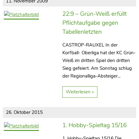
11. November 2009
22:9 – Grün-Weiß erfüllt
Pflichtaufgabe gegen
Tabellenletzten
CASTROP-RAUXEL In der
Korfball- Oberliga hat der KC Grün-
Weiß im dritten Spiel den dritten
Sieg gefeiert. Am Sonntag schlug
Kontakt
der Regionalliga-Absteiger...
Weiterlesen »
KC Grün-Weiss
Castrop-Rauxel 1967 e.V.
Postfach 30 08 41 | 44560 Castrop-Rauxel
26. Oktober 2015
korfball(at)kcgruen-weiss.de
1. Hobby-Spieltag 15/16
Links
1. Hobby-Spieltag 15/16 Die