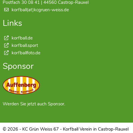
Postfach 30 08 41 | 44560 Castrop-Rauxel
korfball(at)kcgruen-weiss.de
Links
korfball.de
korfball.sport
korfballfoto.de
Sponsor
Werden Sie jetzt auch Sponsor.
© 2026 - KC Grün Weiss 67 - Korfball Verein in Castrop-Rauxel