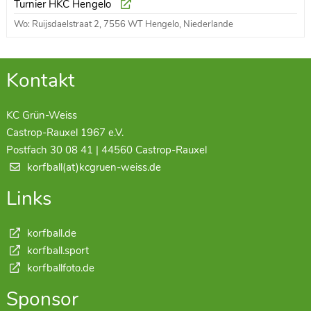
Turnier HKC Hengelo
Wo: Ruijsdaelstraat 2, 7556 WT Hengelo, Niederlande
Kontakt
KC Grün-Weiss
Castrop-Rauxel 1967 e.V.
Postfach 30 08 41 | 44560 Castrop-Rauxel
korfball(at)kcgruen-weiss.de
Links
korfball.de
korfball.sport
korfballfoto.de
Sponsor