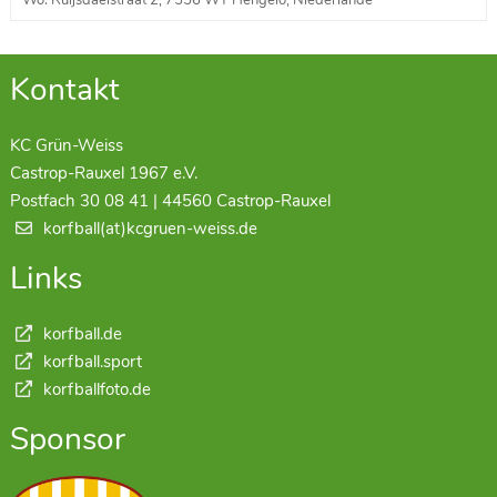
Wo: Ruijsdaelstraat 2, 7556 WT Hengelo, Niederlande
Kontakt
KC Grün-Weiss
Castrop-Rauxel 1967 e.V.
Postfach 30 08 41 | 44560 Castrop-Rauxel
korfball(at)kcgruen-weiss.de
Links
korfball.de
korfball.sport
korfballfoto.de
Sponsor