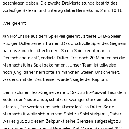
geschlagen geben. Die zweite Dreiviertelstunde bestritt das
vorläufige B-Team und unterlag dabei Bennekoms 2 mit 10:16.
„Viel gelernt“
Jan Hof „habe aus dem Spiel viel gelernt“, zitierte DTB-Spieler
Rüdiger Dülfer seinen Trainer. „Das druckvolle Spiel des Gegners
hat uns zunächst überfordert. So ein Spiel kennt man in
Deutschland nicht“, erklärte Dülfer. Erst nach 20 Minuten sei die
Mannschaft ins Spiel gekommen. „Unser Team ist teilweise
noch jung, daher herrschte an manchen Stellen Unsicherheit,
was erst mit der Zeit besser wurde“, sagte der Kapitän.
Den nächsten Test-Gegner, eine U19-Distrikt-Auswahl aus dem
Süden der Niederlande, schätzt er weniger stark ein als den
letzten. „Die werden uns nicht überrollen“, so Dülfer. Seine
Mannschaft wolle sich nun von Spiel zu Spiel steigern. „Daher
war es gut, zu diesem Zeitpunkt seine Grenzen aufgezeigt zu
bekommen“, meint der DTB-Spieler. Auf Marcel Balzuweit (KC