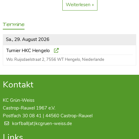
Weiterlesen »
Termine
Sa., 29. August 2026
Turnier HKC Hengelo
Wo: Ruijsdaelstraat 2, 7556 WT Hengelo, Niederlande
Kontakt
KC Grün-Weiss
Castrop-Rauxel 1967 e.V.
Postfach 30 08 41 | 44560 Castrop-Rauxel
korfball(at)kcgruen-weiss.de
Links