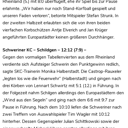
Rheinland (5.) mit 8:0 überflügelt, ehe ihr Spiel bis zur Pause
erlahmte. „Wir haben nur noch Stand-Korfball gespielt und
unseren Faden verloren“, betonte Mitspieler Stefan Strunk. In
der zweiten Halbzeit erlaubten sich die von ihren beiden
vierfachen Korbschützen Antje Elverich und Jan Krüger
angeführten Europastädter keinen größeren Durchhänger.
Schweriner KC – Schildgen – 12:12 (7:9) –
Gegen den vormaligen Tabellenvierten aus dem Rheinland
verdiente sich Aufsteiger Schwerin den Punktgewinn redlich,
sagte SKC-Trainerin Monika Halberstadt. Die Castrop-Rauxeler
„legten los wie die Feuerwehr“ (Halberstadt) und gingen nach
drei Körben von Lennart Schwirtz mit 5:1 (12.) in Führung. In
der Folgezeit nahm Schilgen allerdings den Europastädtern den
„Wind aus den Segeln“ und ging nach dem 6:6 mit 9:7 zur
Pause in Führung. Nach dem 10:10 liefen die Schweriner nach
zwei Treffern von Auswahlspieler Tim Wagler mit 10:12
hinterher. Dessen Gegenspieler Julian Schittkowski sowie der