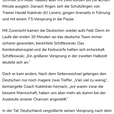
Schmidt (KV Adler Rauxel) aber mit zwei Körben bis zur achten
Minute ausglich. Danach fingen sich die Schützlingen von
Trainer Harold Kuklinski (KJ Lünen), gingen ihrerseits in Führung
und mit einem 7:5-Vorsprung in die Pause.
Mit Zuversicht kamen die Deutschen wieder aufs Feld. Denn im
Laufe der ersten 30 Minuten sei das deutsche Team immer
sicherer geworden, berichtete Schittkowski. Das
Kombinationsspiel und die Korbwürfe hatten sich entwickelt.
Schittkowski: „Ein größerer Vorsprung in der zweiten Halbzeit
deutete sich an.“
Doch er kam anders: Nach dem Seitenwechsel gelangen den
Deutschen nur noch magere zwei Treffer. „Viel, viel zu wenig“,
bemängelte Coach Kuklinkski hernach, „wir waren zwar die
bessere Mannschaft, haben uns aber mehr als dumm bei der
Ausbeute unserer Chancen angestellt.“
In der Tat: Deutschland vergrößerte seinen Vorsprung nach dem