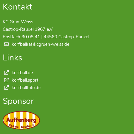
Kontakt
KC Grün-Weiss
Castrop-Rauxel 1967 e.V.
Postfach 30 08 41 | 44560 Castrop-Rauxel
korfball(at)kcgruen-weiss.de
Links
korfball.de
korfball.sport
korfballfoto.de
Sponsor