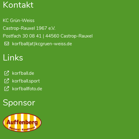
Kontakt
KC Grün-Weiss
Castrop-Rauxel 1967 e.V.
Postfach 30 08 41 | 44560 Castrop-Rauxel
korfball(at)kcgruen-weiss.de
Links
korfball.de
korfball.sport
korfballfoto.de
Sponsor