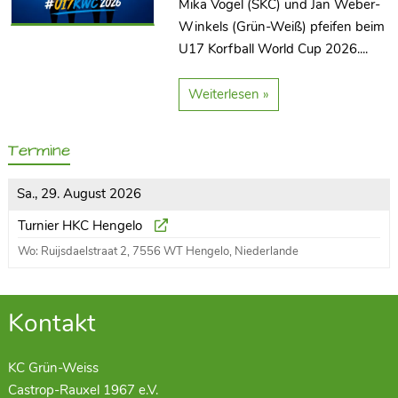
Mika Vogel (SKC) und Jan Weber-
Winkels (Grün-Weiß) pfeifen beim
U17 Korfball World Cup 2026....
Weiterlesen »
Termine
Sa., 29. August 2026
Turnier HKC Hengelo
Wo: Ruijsdaelstraat 2, 7556 WT Hengelo, Niederlande
Kontakt
KC Grün-Weiss
Castrop-Rauxel 1967 e.V.