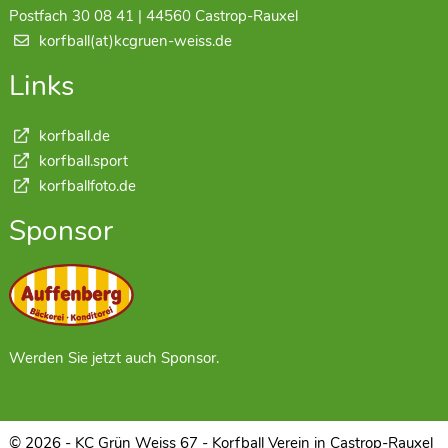
Postfach 30 08 41 | 44560 Castrop-Rauxel
korfball(at)kcgruen-weiss.de
Links
korfball.de
korfball.sport
korfballfoto.de
Sponsor
Werden Sie jetzt auch Sponsor.
© 2026 - KC Grün Weiss 67 - Korfball Verein in Castrop-Rauxel