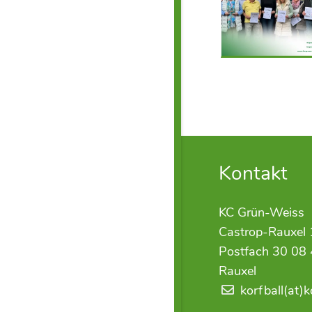
Kontakt
KC Grün-Weiss
Castrop-Rauxel 
Postfach 30 08 
Rauxel
korfball(at)