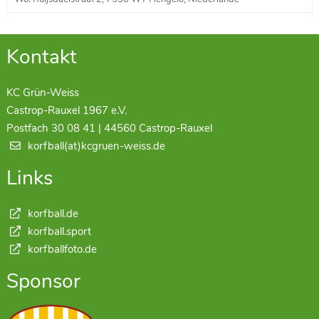
Kontakt
KC Grün-Weiss
Castrop-Rauxel 1967 e.V.
Postfach 30 08 41 | 44560 Castrop-Rauxel
korfball(at)kcgruen-weiss.de
Links
korfball.de
korfball.sport
korfballfoto.de
Sponsor