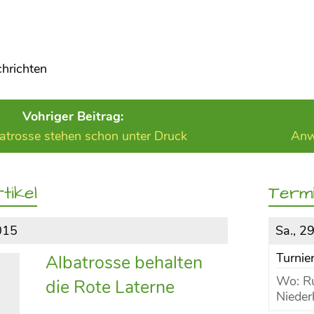
chrichten
Vohriger Beitrag:
atrosse stehen schon unter Druck
Anw
tikel
Term
015
Sa., 2
Turni
Albatrosse behalten
Wo: Ru
die Rote Laterne
Nieder