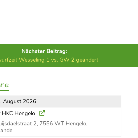
Nächster Beitrag:
urfzeit Wesseling 1 vs. GW 2 geändert
ine
9. August 2026
er HKC Hengelo
ijsdaelstraat 2, 7556 WT Hengelo,
lande