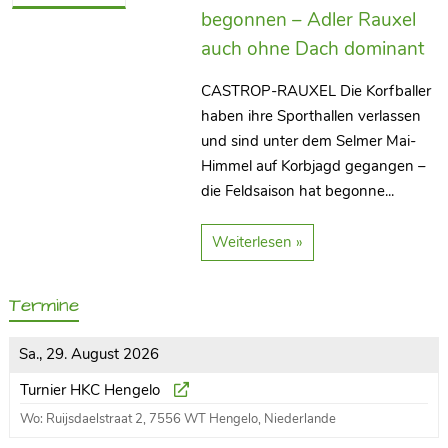
begonnen – Adler Rauxel
korfball(at)kcgruen-weiss.de
auch ohne Dach dominant
Links
CASTROP-RAUXEL Die Korfballer
korfball.de
haben ihre Sporthallen verlassen
korfball.sport
und sind unter dem Selmer Mai-
korfballfoto.de
Himmel auf Korbjagd gegangen –
die Feldsaison hat begonne...
Sponsor
Weiterlesen »
Werden Sie jetzt auch Sponsor.
Termine
Sa., 29. August 2026
© 2026 - KC Grün Weiss 67 - Korfball Verein in Castrop-Rauxel
Turnier HKC Hengelo
Wo: Ruijsdaelstraat 2, 7556 WT Hengelo, Niederlande
Impressum
Datenschutz