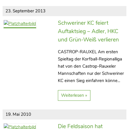
23. September 2013
Schweriner KC feiert
Auftaktsieg – Adler, HKC
und Grün-Weiß verlieren
CASTROP-RAUXEL Am ersten
Spieltag der Korfball-Regionalliga
hat von den Castrop-Rauxeler
Mannschaften nur der Schweriner
KC einen Sieg einfahren könne...
Weiterlesen »
Kontakt
KC Grün-Weiss
19. Mai 2010
Castrop-Rauxel 1967 e.V.
Die Feldsaison hat
Postfach 30 08 41 | 44560 Castrop-Rauxel