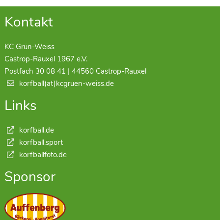
Kontakt
KC Grün-Weiss
Castrop-Rauxel 1967 e.V.
Postfach 30 08 41 | 44560 Castrop-Rauxel
korfball(at)kcgruen-weiss.de
Links
korfball.de
korfball.sport
korfballfoto.de
Sponsor