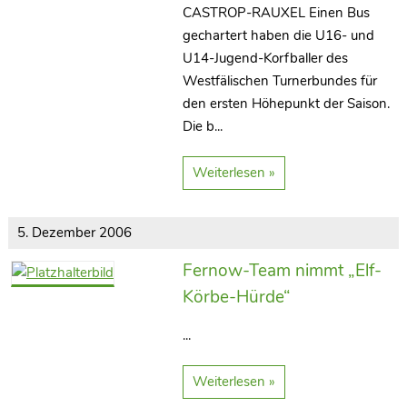
CASTROP-RAUXEL Einen Bus
gechartert haben die U16- und
U14-Jugend-Korfballer des
Westfälischen Turnerbundes für
den ersten Höhepunkt der Saison.
Die b...
Weiterlesen »
5. Dezember 2006
Kontakt
Fernow-Team nimmt „Elf-
KC Grün-Weiss
Körbe-Hürde“
Castrop-Rauxel 1967 e.V.
...
Postfach 30 08 41 | 44560 Castrop-Rauxel
korfball(at)kcgruen-weiss.de
Weiterlesen »
Links