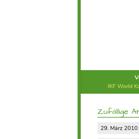
V
IKF World K
Zufällige Ar
29. März 2010