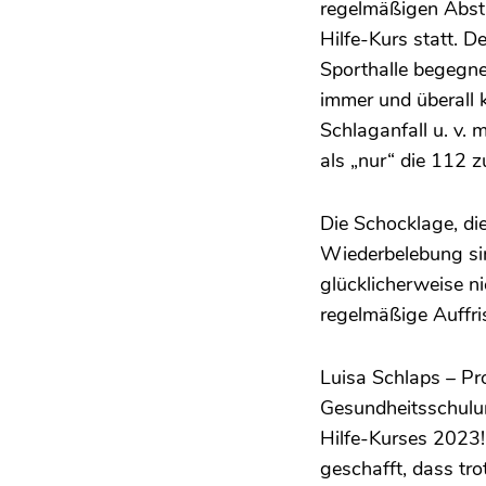
regelmäßigen Abstä
Hilfe-Kurs statt. D
Sporthalle begegnen
immer und überall k
Schlaganfall u. v. 
als „nur“ die 112 
Die Schocklage, di
Wiederbelebung sin
glücklicherweise n
regelmäßige Auffr
Luisa Schlaps – Pro
Gesundheitsschulu
Hilfe-Kurses 2023!
geschafft, dass tr