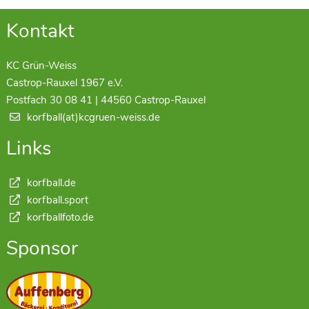
Kontakt
KC Grün-Weiss
Castrop-Rauxel 1967 e.V.
Postfach 30 08 41 | 44560 Castrop-Rauxel
korfball(at)kcgruen-weiss.de
Links
korfball.de
korfball.sport
korfballfoto.de
Sponsor