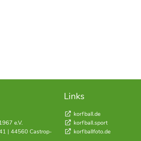
Links
korfball.de
1967 e.V.
korfball.sport
41 | 44560 Castrop-
korfballfoto.de