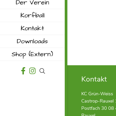
Der Verein
Korfball
Kontakt
Downloads
Shop
(Extern)
Kontakt
KC Grün-Weiss
Castrop-Rauxel 
Postfach 30 08 
Rauxel