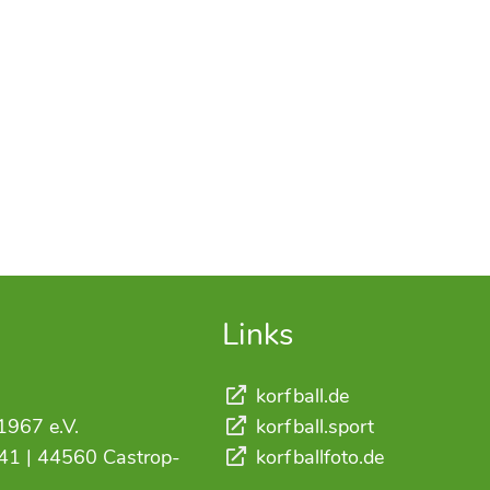
Links
korfball.de
1967 e.V.
korfball.sport
41 | 44560 Castrop-
korfballfoto.de