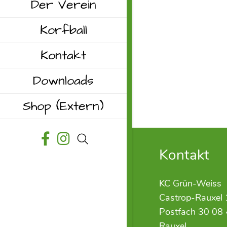
Der Verein
Korfball
Kontakt
Downloads
Shop
(Extern)
Kontakt
KC Grün-Weiss
Castrop-Rauxel 
Postfach 30 08 
Rauxel