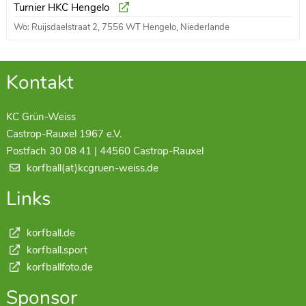
Turnier HKC Hengelo
Wo: Ruijsdaelstraat 2, 7556 WT Hengelo, Niederlande
Kontakt
KC Grün-Weiss
Castrop-Rauxel 1967 e.V.
Postfach 30 08 41 | 44560 Castrop-Rauxel
korfball(at)kcgruen-weiss.de
Links
korfball.de
korfball.sport
korfballfoto.de
Sponsor