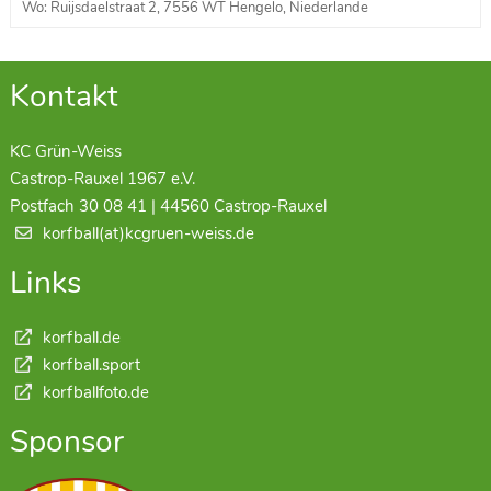
Wo: Ruijsdaelstraat 2, 7556 WT Hengelo, Niederlande
Kontakt
KC Grün-Weiss
Castrop-Rauxel 1967 e.V.
Postfach 30 08 41 | 44560 Castrop-Rauxel
korfball(at)kcgruen-weiss.de
Links
korfball.de
korfball.sport
korfballfoto.de
Sponsor