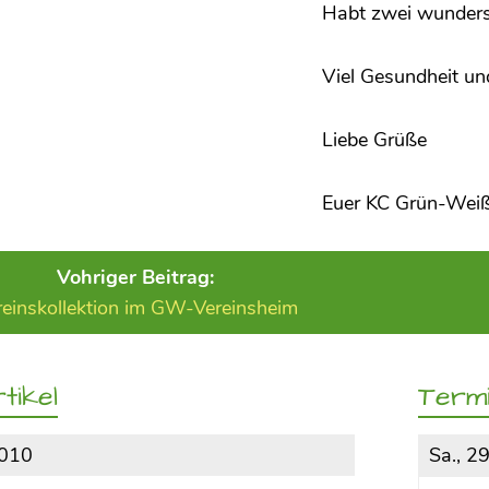
Habt zwei wunders
Viel Gesundheit und
Liebe Grüße
Euer KC Grün-Wei
Vohriger Beitrag:
reinskollektion im GW-Vereinsheim
tikel
Term
2010
Sa., 2