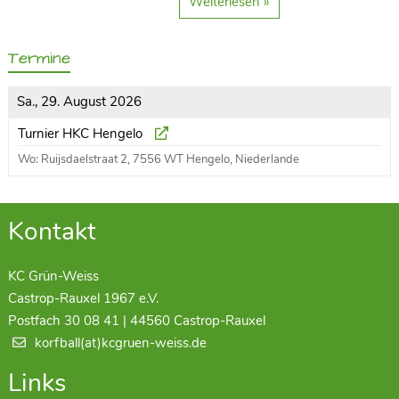
Weiterlesen »
Termine
Sa., 29. August 2026
Turnier HKC Hengelo
Wo: Ruijsdaelstraat 2, 7556 WT Hengelo, Niederlande
Kontakt
KC Grün-Weiss
Castrop-Rauxel 1967 e.V.
Postfach 30 08 41 | 44560 Castrop-Rauxel
korfball(at)kcgruen-weiss.de
Links