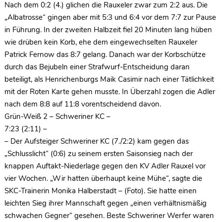
Nach dem 0:2 (4.) glichen die Rauxeler zwar zum 2:2 aus. Die
„Albatrosse“ gingen aber mit 5:3 und 6:4 vor dem 7:7 zur Pause
in Führung. In der zweiten Halbzeit fiel 20 Minuten lang hüben
wie drüben kein Korb, ehe dem eingewechselten Rauxeler
Patrick Fernow das 8:7 gelang. Danach war der Korbschütze
durch das Bejubeln einer Strafwurf-Entscheidung daran
beteiligt, als Henrichenburgs Maik Casimir nach einer Tätlichkeit
mit der Roten Karte gehen musste. In Überzahl zogen die Adler
nach dem 8:8 auf 11:8 vorentscheidend davon.
Grün-Weiß 2 – Schweriner KC –
7:23 (2:11) –
– Der Aufsteiger Schweriner KC (7./2:2) kam gegen das
„Schlusslicht“ (0:6) zu seinem ersten Saisonsieg nach der
knappen Auftakt-Niederlage gegen den KV Adler Rauxel vor
vier Wochen. „Wir hatten überhaupt keine Mühe“, sagte die
SKC-Trainerin Monika Halberstadt – (Foto). Sie hatte einen
leichten Sieg ihrer Mannschaft gegen „einen verhältnismäßig
schwachen Gegner“ gesehen. Beste Schweriner Werfer waren