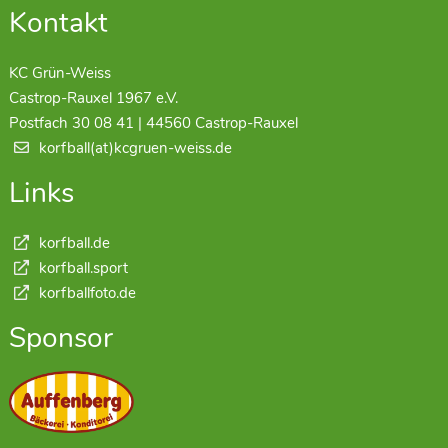
Kontakt
KC Grün-Weiss
Castrop-Rauxel 1967 e.V.
Postfach 30 08 41 | 44560 Castrop-Rauxel
korfball(at)kcgruen-weiss.de
Links
korfball.de
korfball.sport
korfballfoto.de
Sponsor