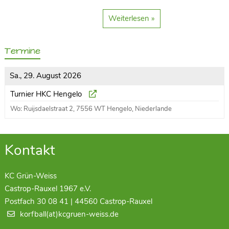
Weiterlesen »
Termine
Sa., 29. August 2026
Turnier HKC Hengelo
Wo: Ruijsdaelstraat 2, 7556 WT Hengelo, Niederlande
Kontakt
KC Grün-Weiss
Castrop-Rauxel 1967 e.V.
Postfach 30 08 41 | 44560 Castrop-Rauxel
korfball(at)kcgruen-weiss.de