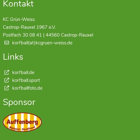
Kontakt
KC Grün-Weiss
Castrop-Rauxel 1967 e.V.
Postfach 30 08 41 | 44560 Castrop-Rauxel
korfball(at)kcgruen-weiss.de
Links
korfball.de
korfball.sport
korfballfoto.de
Sponsor