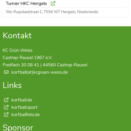
Turnier HKC Hengelo
Wo: Ruijsdaelstraat 2, 7556 WT Hengelo, Niederlande
Kontakt
KC Grün-Weiss
Castrop-Rauxel 1967 e.V.
Postfach 30 08 41 | 44560 Castrop-Rauxel
korfball(at)kcgruen-weiss.de
Links
korfball.de
korfball.sport
korfballfoto.de
Sponsor