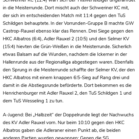
Schweriner KC (12:4) warf sich der Titelverteidiger ungefährdet
in die Meisterrunde. Dort mischt auch der Schweriner KC mit,
der sich im entscheidenden Match mit 11:4 gegen den TuS
Schildgen behauptete. In der Vorrunden-Gruppe B machte GW
Castrop-Rauxel ebenso klar das Rennen. Drei Siege gegen den
HKC Albatros (6:4), Adler Rauxel 2 (10:5) und den Selmer KV
(15:4) hievten die Grün-Weißen in die Meisterrunde. Sicherlich
etwas Balsam auf die Wunden, nachdem die Ickerner in der
Hallenrunde aus der Regionalliga abgestiegen waren. Ebenfalls
den Sprung in die Meisterrunde schaffte der Selmer KV, der den
HKC Albatros mit einem knappen 6:5-Sieg auf Rang drei und
damit in die Abstiegsrunde beförderte. Dort bekommen es die
Henrichenburger mit Adler Rauxel 2, den TuS Schildgen 1 und
dem TuS Wesseling 1 zu tun.
A-Jugend: Bei „Halbzeit“ der Doppelrunde liegt der Nachwuchs
des KV Adler Rauxel vorn. Nur beim 10:10 gegen den HKC
Albatros gaben die Adleraner einen Punkt ab, die beiden
anderen Partien wurden gewonnen: Gegen die SG